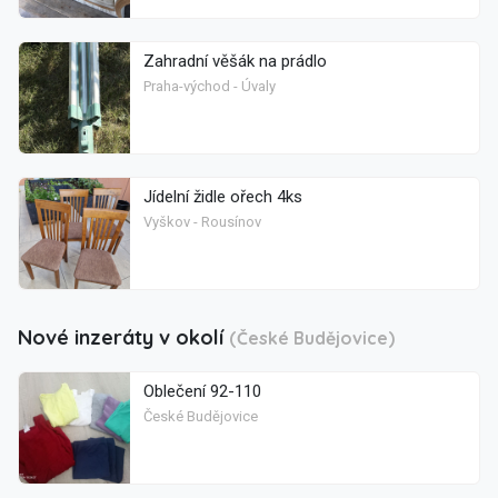
Zahradní věšák na prádlo
Praha-východ - Úvaly
Jídelní židle ořech 4ks
Vyškov - Rousínov
Nové inzeráty v okolí
(České Budějovice)
Oblečení 92-110
České Budějovice