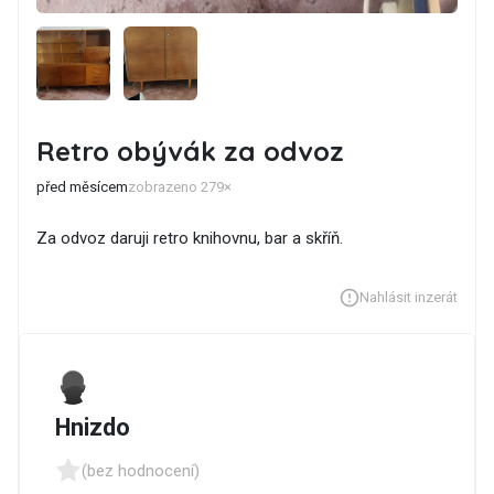
Retro obývák za odvoz
před měsícem
zobrazeno 279×
Za odvoz daruji retro knihovnu, bar a skříň.
Nahlásit inzerát
Hnizdo
(bez hodnocení)