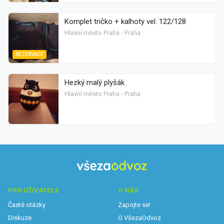
Komplet tričko + kalhoty vel. 122/128
Hlavní město Praha - Praha
REZERVACE
Hezký malý plyšák
Hlavní město Praha - Praha
PRO UŽIVATELE
O NÁS
Časté otázky
Zapojte se!
Diskuze
O VšezaOdvoz