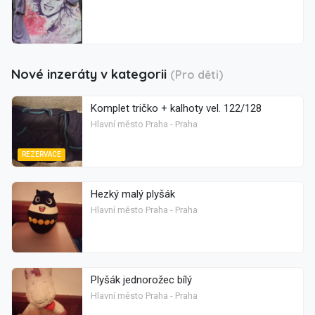
Nové inzeráty v kategorii
(Pro děti)
Komplet tričko + kalhoty vel. 122/128
Hlavní město Praha - Praha
REZERVACE
Hezký malý plyšák
Hlavní město Praha - Praha
Plyšák jednorožec bílý
Hlavní město Praha - Praha