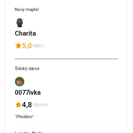
Nový majitel
Charita
5,0
/5
(81 )
Štědrý dárce
0077ivka
4,8
/5
(4104 )
"Předáno"