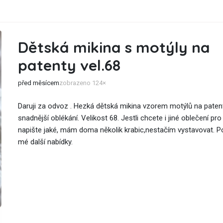
Dětská mikina s motýly na
patenty vel.68
před měsícem
zobrazeno 124×
Daruji za odvoz . Hezká dětská mikina vzorem motýlů na patent
snadnější oblékání. Velikost 68. Jestli chcete i jiné oblečení pr
napište jaké, mám doma několik krabic,nestačím vystavovat. Po
mé další nabídky.