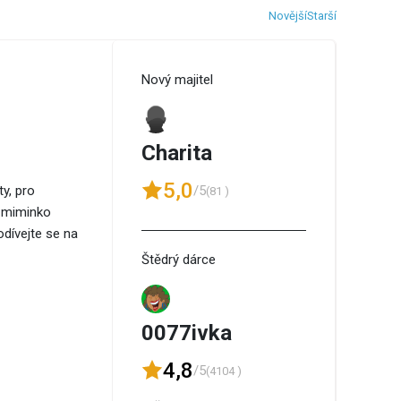
Novější
Starší
Nový majitel
Charita
5,0
/5
y, pro
(81 )
o miminko
dívejte se na
Štědrý dárce
0077ivka
4,8
/5
(4104 )