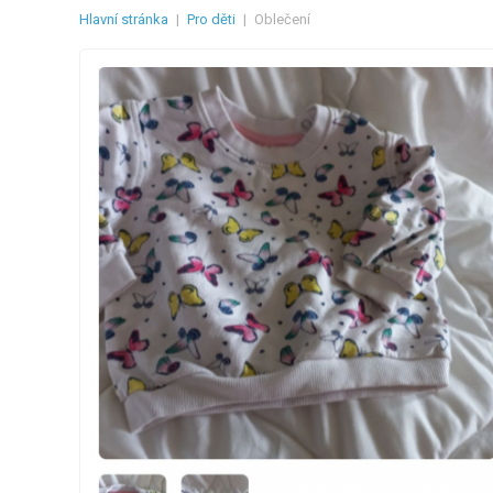
Hlavní stránka
|
Pro děti
|
Oblečení