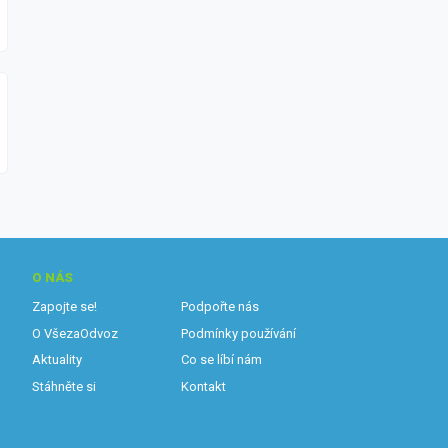
O NÁS
Zapojte se!
Podpořte nás
O VšezaOdvoz
Podmínky používání
Aktuality
Co se líbí nám
Stáhněte si
Kontakt