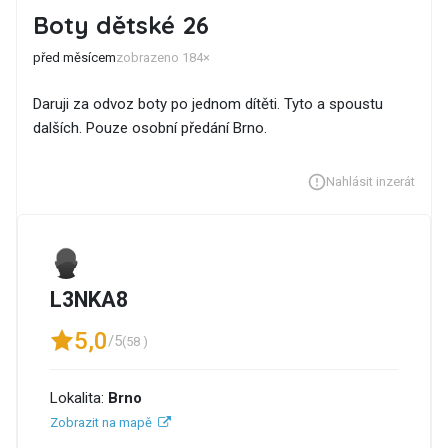
Boty dětské 26
před měsícem
zobrazeno 184×
Daruji za odvoz boty po jednom dítěti. Tyto a spoustu
dalších. Pouze osobní předání Brno.
Nahlásit inzerát
L3NKA8
5,0
/5
(58 )
Lokalita:
Brno
Zobrazit na mapě