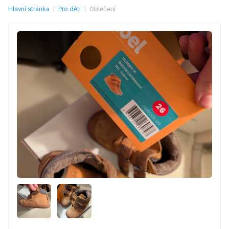
Hlavní stránka
|
Pro děti
|
Oblečení