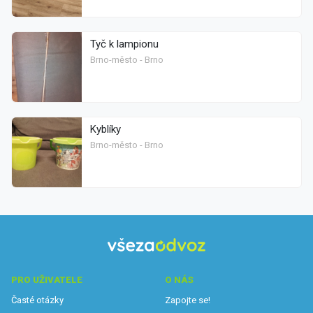
Tyč k lampionu
Brno-město - Brno
Kyblíky
Brno-město - Brno
PRO UŽIVATELE
O NÁS
Časté otázky
Zapojte se!