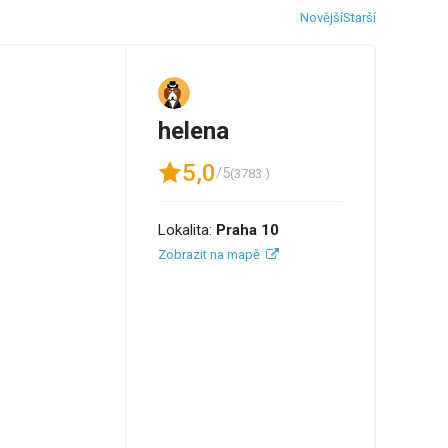
Novější
Starší
helena
5,0
/5
(3783 )
Lokalita:
Praha 10
Zobrazit na mapě