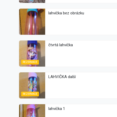
lahvička bez obrázku
čtvrtá lahvička
REZERVACE
LAHVIČKA další
REZERVACE
lahvička 1