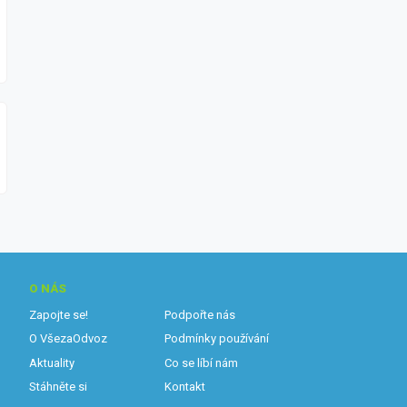
O NÁS
Zapojte se!
Podpořte nás
O VšezaOdvoz
Podmínky používání
Aktuality
Co se líbí nám
Stáhněte si
Kontakt