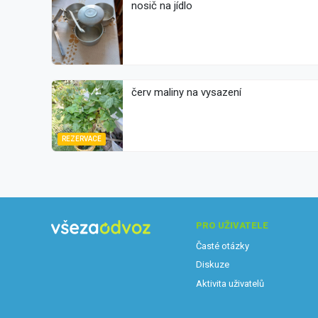
nosič na jídlo
červ maliny na vysazení
REZERVACE
PRO UŽIVATELE
Časté otázky
Diskuze
Aktivita uživatelů