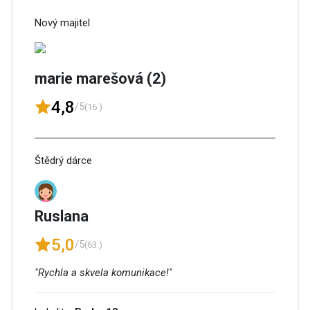
Nový majitel
marie marešová (2)
4,8
/5
(16 )
Štědrý dárce
Ruslana
5,0
/5
(63 )
"Rychla a skvela komunikace!"