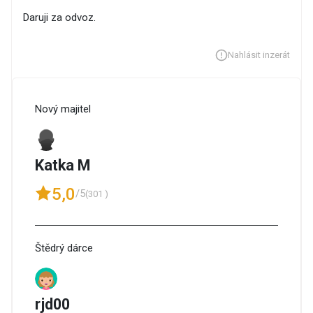
Daruji za odvoz.
Nahlásit inzerát
Nový majitel
Katka M
5,0
/5
(301 )
Štědrý dárce
rjd00