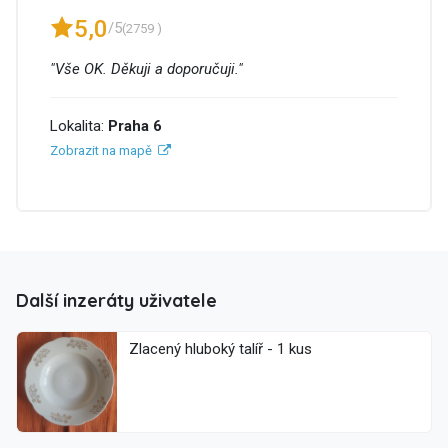
5,0
/5
(2759 )
"Vše OK. Děkuji a doporučuji."
Lokalita:
Praha 6
Zobrazit na mapě
Další inzeráty uživatele
Zlacený hluboký talíř - 1 kus