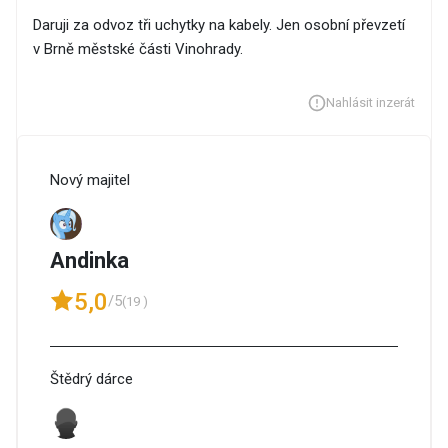
Daruji za odvoz tři uchytky na kabely. Jen osobní převzetí
v Brně městské části Vinohrady.
Nahlásit inzerát
Nový majitel
Andinka
5,0
/5
(19 )
Štědrý dárce