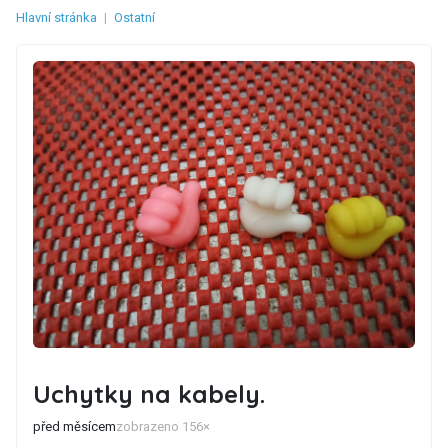
Hlavní stránka
|
Ostatní
Uchytky na kabely.
před měsícem
zobrazeno 156×