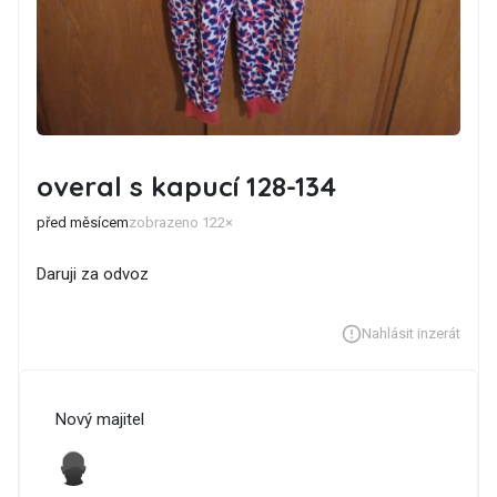
overal s kapucí 128-134
před měsícem
zobrazeno 122×
Daruji za odvoz
Nahlásit inzerát
Nový majitel