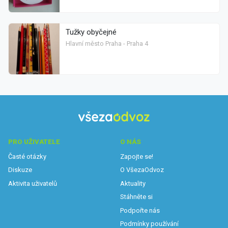
Tužky obyčejné
Hlavní město Praha - Praha 4
PRO UŽIVATELE
O NÁS
Časté otázky
Zapojte se!
Diskuze
O VšezaOdvoz
Aktivita uživatelů
Aktuality
Stáhněte si
Podpořte nás
Podmínky používání