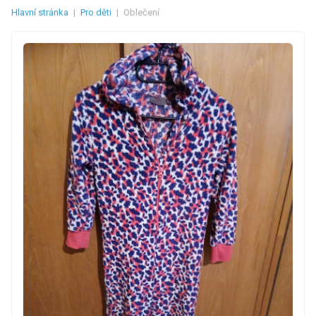
Hlavní stránka
|
Pro děti
|
Oblečení