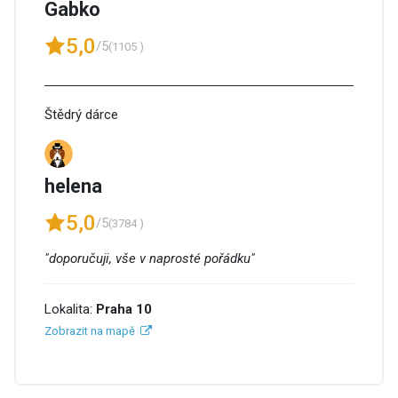
Gabko
5,0
/5
(1105 )
Štědrý dárce
helena
5,0
/5
(3784 )
"doporučuji, vše v naprosté pořádku"
Lokalita:
Praha 10
Zobrazit na mapě