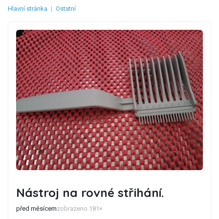
Hlavní stránka
|
Ostatní
Nástroj na rovné střihání.
před měsícem
zobrazeno 181×