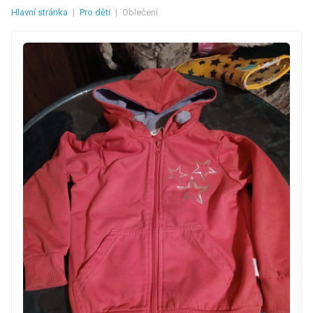
Hlavní stránka
|
Pro děti
|
Oblečení