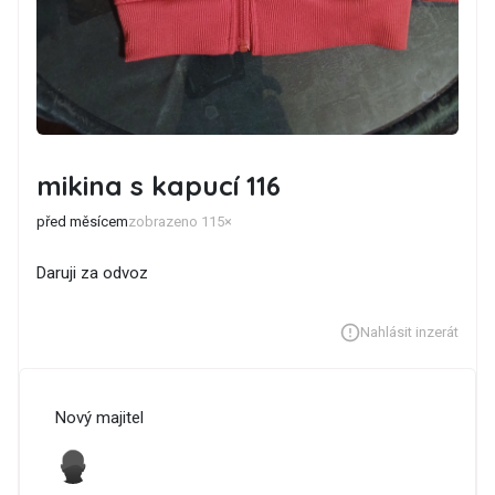
mikina s kapucí 116
před měsícem
zobrazeno 115×
Daruji za odvoz
Nahlásit inzerát
Nový majitel