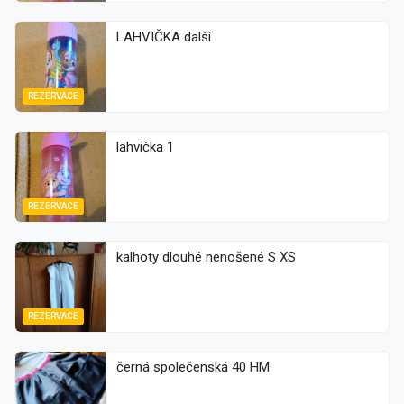
LAHVIČKA další
REZERVACE
lahvička 1
REZERVACE
kalhoty dlouhé nenošené S XS
REZERVACE
černá společenská 40 HM