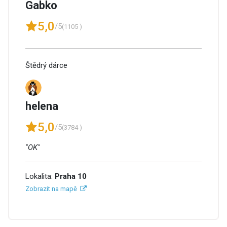
Gabko
5,0
/5
(1105 )
Štědrý dárce
helena
5,0
/5
(3784 )
"OK"
Lokalita:
Praha 10
Zobrazit na mapě