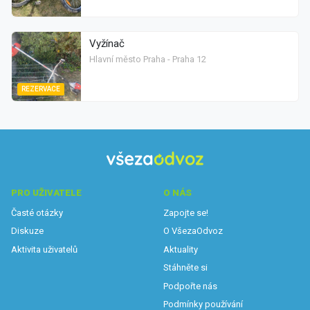
Vyžínač
Hlavní město Praha - Praha 12
REZERVACE
PRO UŽIVATELE
O NÁS
Časté otázky
Zapojte se!
Diskuze
O VšezaOdvoz
Aktivita uživatelů
Aktuality
Stáhněte si
Podpořte nás
Podmínky používání