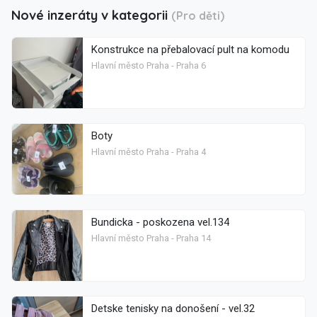
Nové inzeráty v kategorii
(Pro děti)
Konstrukce na přebalovací pult na komodu
Hlavní město Praha - Praha 6
Boty
Hlavní město Praha - Praha 4
Bundicka - poskozena vel.134
Hlavní město Praha - Praha 14
Detske tenisky na donošení - vel.32