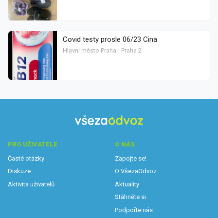
Covid testy prosle 06/23 Cina
Hlavní město Praha - Praha 2
PRO UŽIVATELE
O NÁS
Časté otázky
Zapojte se!
Diskuze
O VšezaOdvoz
Aktivita uživatelů
Aktuality
Stáhněte si
Podpořte nás