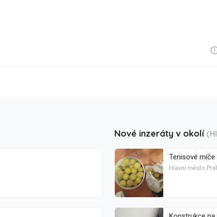
Nové inzeráty v okolí
(H
Tenisové míče
Hlavní město Pra
Konstrukce na 