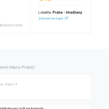
Lokalita:
Praha - Hradčany
Zobrazit na mapě
Nahlásit inzerát
lavní město Praha)
ha - Praha 14
přebalovací pult na komodu