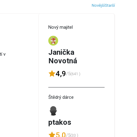
Novější
Starší
Nový majitel
Janička
í v
Novotná
4,9
/5
(641 )
Štědrý dárce
ptakos
5,0
/5
(33 )