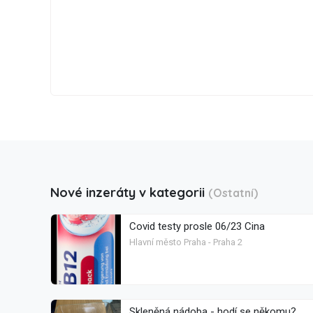
Nové inzeráty v kategorii
(Ostatní)
Covid testy prosle 06/23 Cina
Hlavní město Praha - Praha 2
Skleněná nádoba - hodí se někomu?