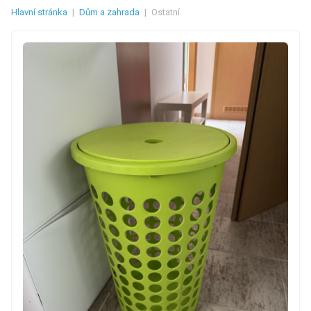
Hlavní stránka
|
Dům a zahrada
|
Ostatní