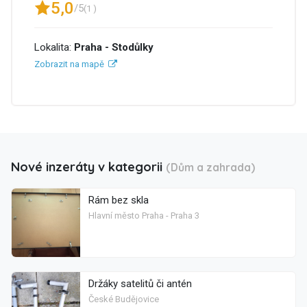
5,0
/5
(1 )
Lokalita:
Praha - Stodůlky
Zobrazit na mapě
Nové inzeráty v kategorii
(Dům a zahrada)
Rám bez skla
Hlavní město Praha - Praha 3
Držáky satelitů či antén
České Budějovice