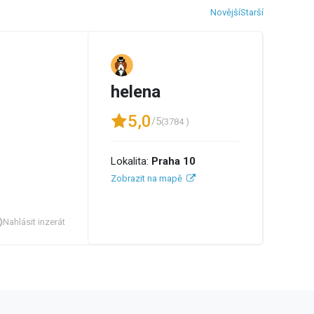
Novější
Starší
helena
5,0
/5
(3784 )
Lokalita:
Praha 10
Zobrazit na mapě
Nahlásit inzerát