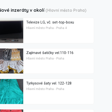
Nové inzeráty v okolí
(Hlavní město Praha)
Televize LG, vč. set-top-boxu
Hlavní město Praha - Praha 4
Zajímavé šatičky vel.110-116
Hlavní město Praha - Praha
Tyrkysové šaty vel. 122-128
Hlavní město Praha - Praha