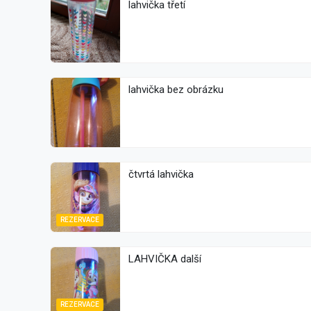
lahvička třetí
lahvička bez obrázku
čtvrtá lahvička
REZERVACE
LAHVIČKA další
REZERVACE