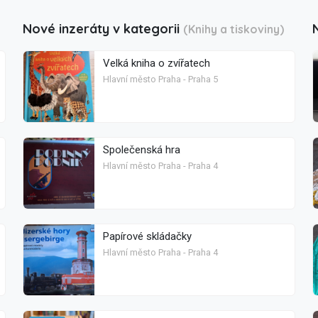
Nové inzeráty v kategorii
(Knihy a tiskoviny)
Velká kniha o zvířatech
Hlavní město Praha - Praha 5
Společenská hra
Hlavní město Praha - Praha 4
Papírové skládačky
Hlavní město Praha - Praha 4