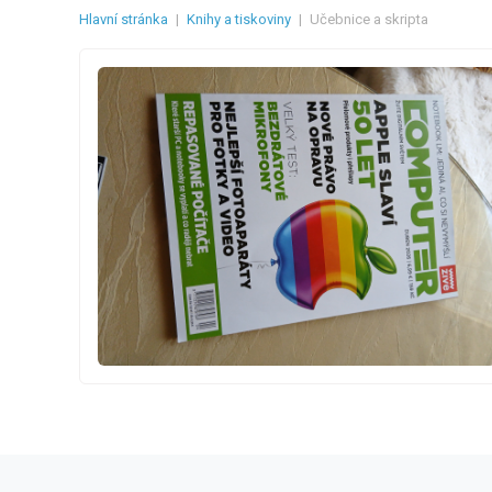
Hlavní stránka
|
Knihy a tiskoviny
|
Učebnice a skripta