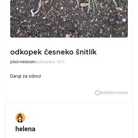
odkopek česneko šnitlík
před měsícem
zobrazeno 167×
Daruji za odvoz
Nahlásit inzerát
helena