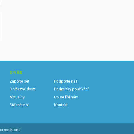
O NÁS
Zapojte se!
Podpořte nás
O VšezaOdvoz
Podmínky používání
Aktuality
Co se líbí nám
Stáhněte si
Kontakt
na soukromí