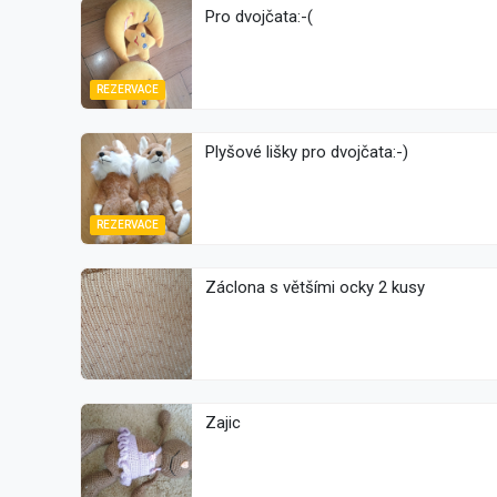
Pro dvojčata:-(
REZERVACE
Plyšové lišky pro dvojčata:-)
REZERVACE
Záclona s většími ocky 2 kusy
Zajic