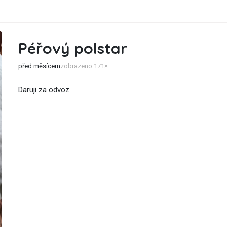
Péřový polstar
před měsícem
zobrazeno 171×
Daruji za odvoz