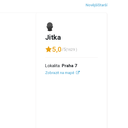
Novější
Starší
Jitka
5,0
/5
(1629 )
Lokalita:
Praha 7
Zobrazit na mapě