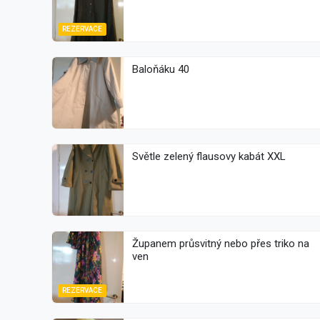
REZERVACE
Baloňáku 40
Světle zelený flausovy kabát XXL
Županem průsvitný nebo přes triko na
ven
REZERVACE