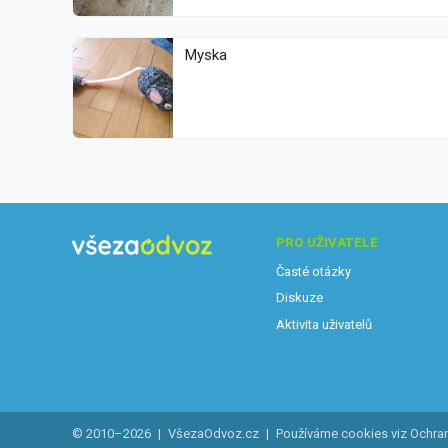
Myska
PRO UŽIVATELE
Časté otázky
Diskuze
Aktivita uživatelů
© 2010–2026
|
VšezaOdvoz.cz
|
Používáme cookies viz
Ochra