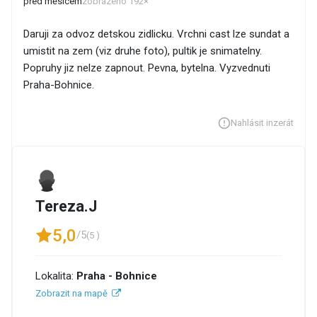
před měsícem
zobrazeno 192×
Daruji za odvoz detskou zidlicku. Vrchni cast lze sundat a
umistit na zem (viz druhe foto), pultik je snimatelny.
Popruhy jiz nelze zapnout. Pevna, bytelna. Vyzvednuti
Praha-Bohnice.
Nahlásit inzerát
Tereza.J
5,0
/5
(5 )
Lokalita:
Praha - Bohnice
Zobrazit na mapě