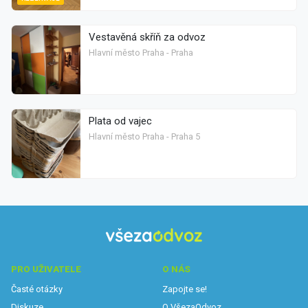
Vestavěná skříň za odvoz
Hlavní město Praha - Praha
Plata od vajec
Hlavní město Praha - Praha 5
PRO UŽIVATELE
O NÁS
Časté otázky
Zapojte se!
Diskuze
O VšezaOdvoz