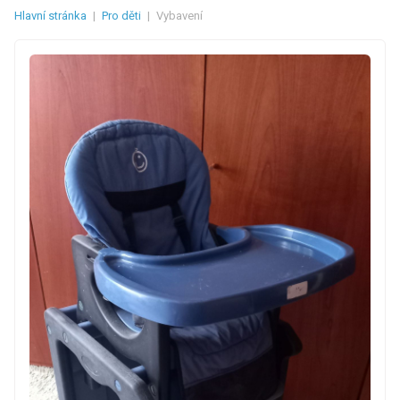
Hlavní stránka
|
Pro děti
|
Vybavení