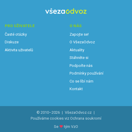
PRO UŽIVATELE
O NÁS
Časté otázky
Zapojte se!
Diskuze
O VšezaOdvoz
Aktivita uživatelů
Aktuality
Stáhněte si
Podpořte nás
Podmínky používání
Co se líbí nám
Kontakt
© 2010–2026
|
VšezaOdvoz.cz
|
Používáme cookies viz
Ochrana soukromí
Se
♥
tým VzO