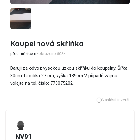
Koupelnová skříňka
před měsícem
zobrazeno 602×
Daruji za odvoz vysokou úzkou skříňku do koupelny. Šířka
30cm, hloubka 27 cm, výška 189cm.V případě zájmu
volejte na tel. číslo: 773075202.
Nahlásit inzerát
NV91