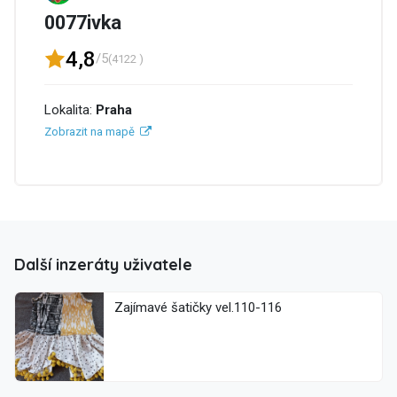
0077ivka
4,8
/5
(4122 )
Lokalita:
Praha
Zobrazit na mapě
Další inzeráty uživatele
Zajímavé šatičky vel.110-116