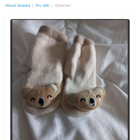
Hlavní stránka
|
Pro děti
|
Oblečení