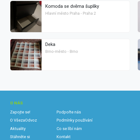
Komoda se dvěma šuplíky
Hlavní město Praha - Praha 2
Deka
Brno-město - Brno
O NÁS
Zapojte se!
Podpořte nás
O VšezaOdvoz
Podmínky používání
Aktuality
Co se líbí nám
Stáhněte si
Kontakt