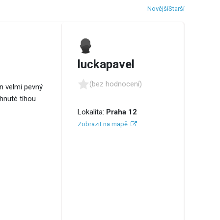
Novější
Starší
luckapavel
(bez hodnocení)
en velmi pevný
hnuté tíhou
Lokalita:
Praha 12
Zobrazit na mapě