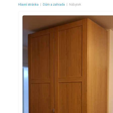
Hlavní stránka
|
Dům a zahrada
|
Nábytek