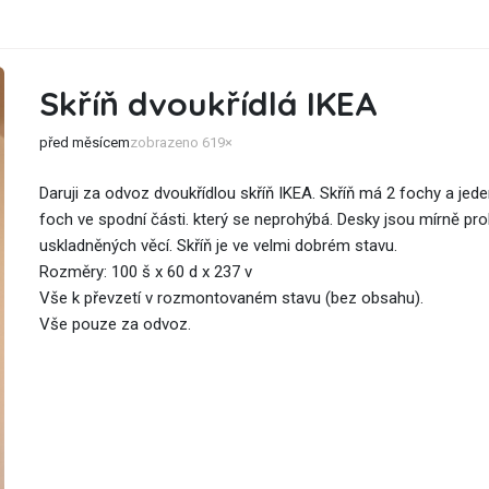
Skříň dvoukřídlá IKEA
před měsícem
zobrazeno 619×
Daruji za odvoz dvoukřídlou skříň IKEA. Skříň má 2 fochy a jed
foch ve spodní části. který se neprohýbá. Desky jsou mírně pro
uskladněných věcí. Skříň je ve velmi dobrém stavu.
Rozměry: 100 š x 60 d x 237 v
Vše k převzetí v rozmontovaném stavu (bez obsahu).
Vše pouze za odvoz.