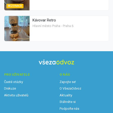
REZERVACE
Kávovar Retro
Hlavní město Praha - Praha 6
PRO UŽIVATELE
O NÁS
Časté otázky
Zapojte se!
Diskuze
O VšezaOdvoz
Aktivita uživatelů
Aktuality
Stáhněte si
Podpořte nás