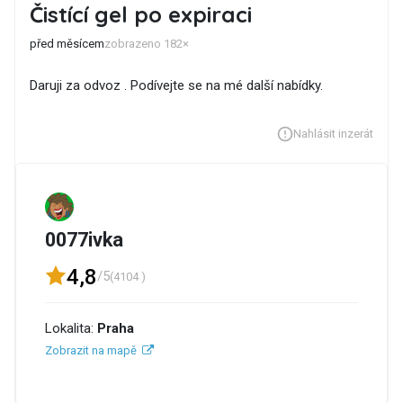
Čistící gel po expiraci
před měsícem
zobrazeno 182×
Daruji za odvoz . Podívejte se na mé další nabídky.
Nahlásit inzerát
0077ivka
4,8
/5
(4104 )
Lokalita:
Praha
Zobrazit na mapě