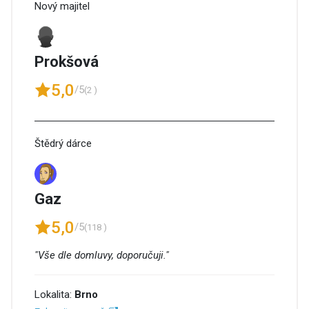
Nový majitel
Prokšová
5,0
/5
(2 )
Štědrý dárce
Gaz
5,0
/5
(118 )
"Vše dle domluvy, doporučuji."
Lokalita:
Brno