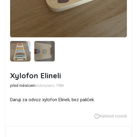
Xylofon Elineli
před měsícem
zobrazeno 198×
Daruji za odvoz xylofon Elineli, bez paliček.
Nahlásit inzerát