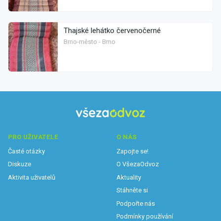
Thajské lehátko červenočerné
Brno-město - Brno
PRO UŽIVATELE
O NÁS
Časté otázky
Zapojte se!
Diskuze
O VšezaOdvoz
Aktivita uživatelů
Aktuality
Stáhněte si
Podpořte nás
Podmínky používání