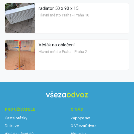
radiator 50 x 90 x 15
Hlavní město Praha - Praha 10
Věšák na oblečení
Hlavní město Praha - Praha 2
PRO UŽIVATELE
O NÁS
Časté otázky
Zapojte se!
Diskuze
O VšezaOdvoz
Aktivita uživatelů
Aktuality