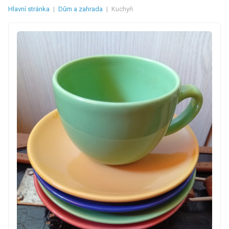
Hlavní stránka
|
Dům a zahrada
|
Kuchyň