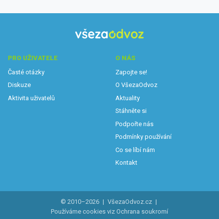
PRO UŽIVATELE
O NÁS
Časté otázky
Zapojte se!
Diskuze
O VšezaOdvoz
Aktivita uživatelů
Aktuality
Stáhněte si
Podpořte nás
Podmínky používání
Co se líbí nám
Kontakt
© 2010–2026
|
VšezaOdvoz.cz
|
Používáme cookies viz
Ochrana soukromí