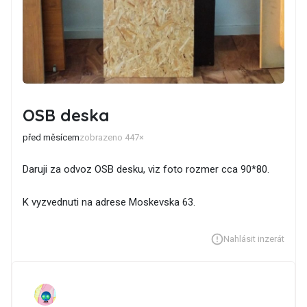
OSB deska
před měsícem
zobrazeno 447×
Daruji za odvoz OSB desku, viz foto rozmer cca 90*80.
K vyzvednuti na adrese Moskevska 63.
Nahlásit inzerát