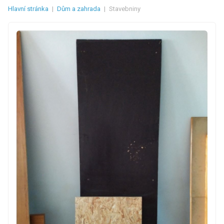
Hlavní stránka
|
Dům a zahrada
|
Stavebniny