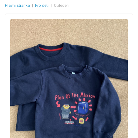
Hlavní stránka
|
Pro děti
|
Oblečení