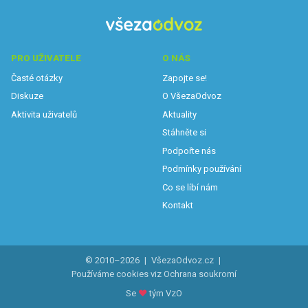
PRO UŽIVATELE
O NÁS
Časté otázky
Zapojte se!
Diskuze
O VšezaOdvoz
Aktivita uživatelů
Aktuality
Stáhněte si
Podpořte nás
Podmínky používání
Co se líbí nám
Kontakt
© 2010–2026
|
VšezaOdvoz.cz
|
Používáme cookies viz
Ochrana soukromí
Se
♥
tým VzO