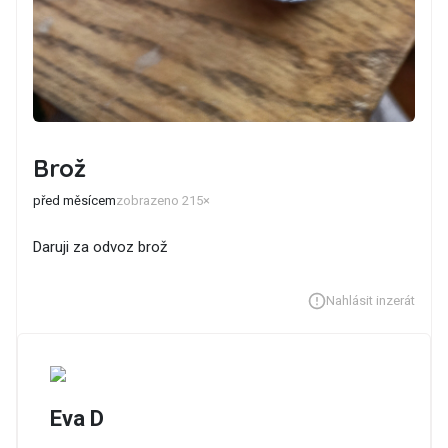
Brož
před měsícem
zobrazeno 215×
Daruji za odvoz brož
Nahlásit inzerát
Eva D