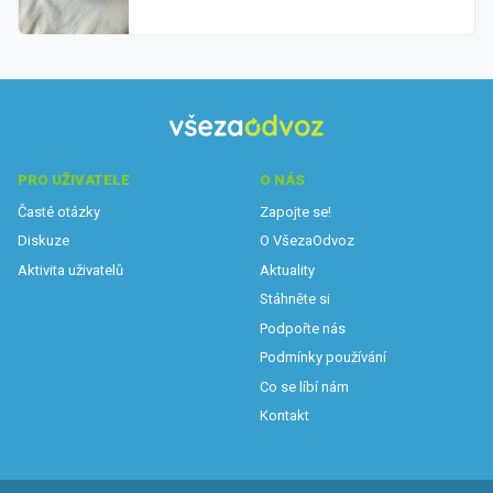
PRO UŽIVATELE
O NÁS
Časté otázky
Zapojte se!
Diskuze
O VšezaOdvoz
Aktivita uživatelů
Aktuality
Stáhněte si
Podpořte nás
Podmínky používání
Co se líbí nám
Kontakt