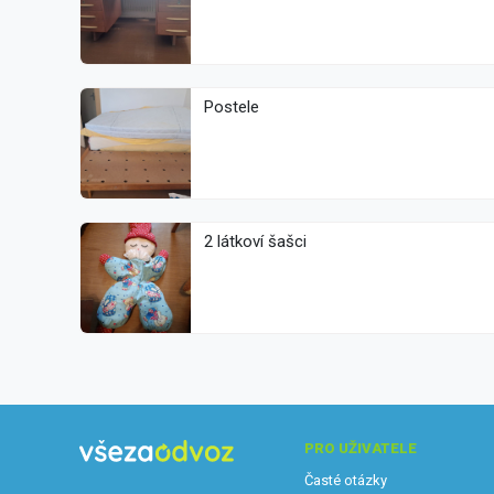
Postele
2 látkoví šašci
PRO UŽIVATELE
Časté otázky