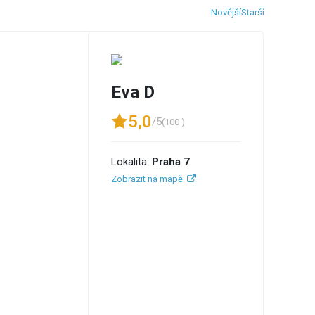
Novější
Starší
Eva D
5,0
/5
(100 )
Lokalita:
Praha 7
Zobrazit na mapě