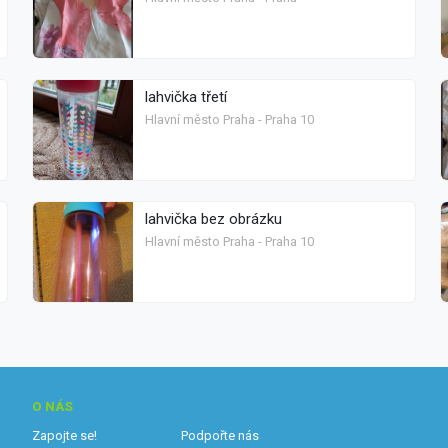
lahvička třetí
Hlavní město Praha - Praha 10
lahvička bez obrázku
Hlavní město Praha - Praha 10
O NÁS
Zapojte se!
Podpořte nás