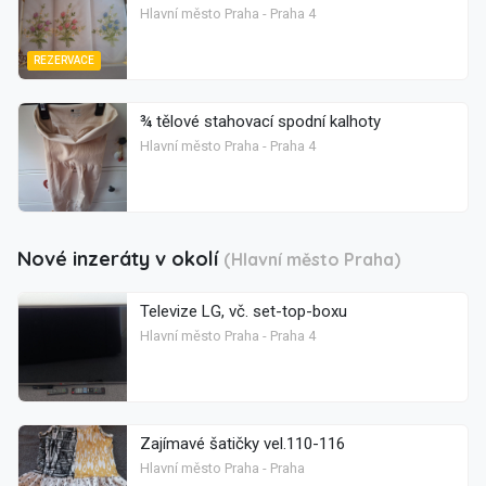
Hlavní město Praha - Praha 4
REZERVACE
¾ tělové stahovací spodní kalhoty
Hlavní město Praha - Praha 4
Nové inzeráty v okolí
(Hlavní město Praha)
Televize LG, vč. set-top-boxu
Hlavní město Praha - Praha 4
Zajímavé šatičky vel.110-116
Hlavní město Praha - Praha