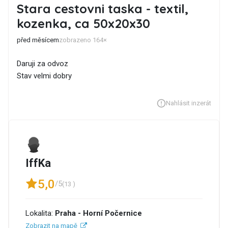
Stara cestovni taska - textil,
kozenka, ca 50x20x30
před měsícem
zobrazeno 164×
Daruji za odvoz
Stav velmi dobry
Nahlásit inzerát
IffKa
5,0
/5
(13 )
Lokalita:
Praha - Horní Počernice
Zobrazit na mapě