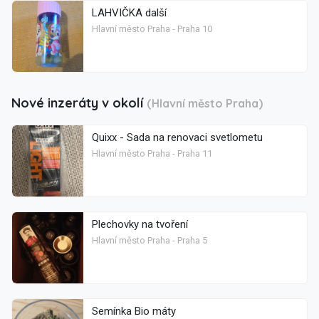
LAHVIČKA další
Hlavní město Praha - Praha 10
Nové inzeráty v okolí
(Hlavní město Praha)
Quixx - Sada na renovaci svetlometu
Hlavní město Praha - Praha 11
Plechovky na tvoření
Hlavní město Praha - Praha 5
Semínka Bio máty