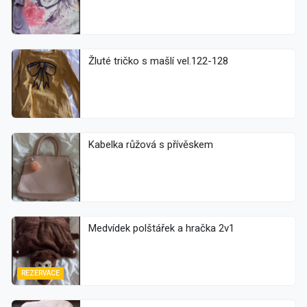
Žluté tričko s mašlí vel.122-128
Kabelka růžová s přívěskem
Medvídek polštářek a hračka 2v1
REZERVACE