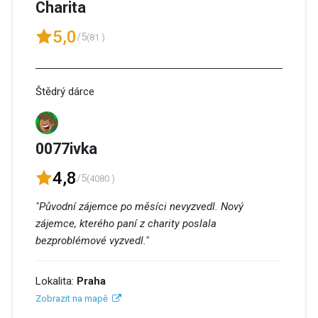
Charita
5,0
/5
(81 )
Štědrý dárce
0077ivka
4,8
/5
(4080 )
"Původní zájemce po měsíci nevyzvedl. Nový
zájemce, kterého paní z charity poslala
bezproblémové vyzvedl."
Lokalita:
Praha
Zobrazit na mapě