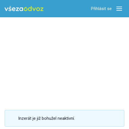
Přihlásit se
Zobra
Inzerát je již bohužel neaktivní.