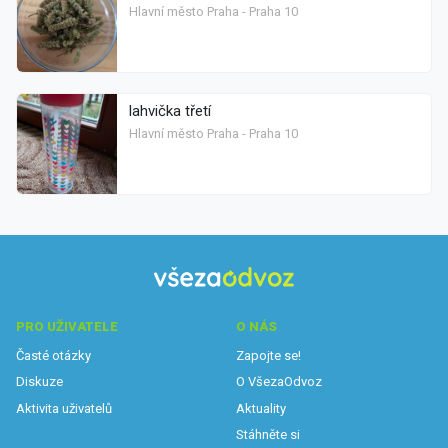
Hlavní město Praha - Praha 10
lahvička třetí
Hlavní město Praha - Praha 10
PRO UŽIVATELE
O NÁS
Časté otázky
Zapojte se!
Diskuze
O VšezaOdvoz
Aktivita uživatelů
Aktuality
Stáhněte si