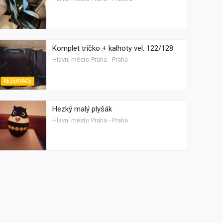
Komplet tričko + kalhoty vel. 122/128
Hlavní město Praha - Praha
REZERVACE
Hezký malý plyšák
Hlavní město Praha - Praha