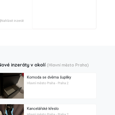
Nahlásit inzerát
Nové inzeráty v okolí
(Hlavní město Praha)
Komoda se dvěma šuplíky
Hlavní město Praha - Praha 2
Kancelářské křeslo
Hlavní město Praha - Praha 2