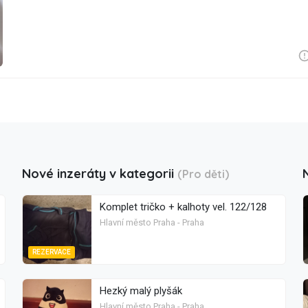
Nové inzeráty v kategorii
(Pro děti)
Komplet tričko + kalhoty vel. 122/128
Hlavní město Praha - Praha
REZERVACE
Hezký malý plyšák
Hlavní město Praha - Praha