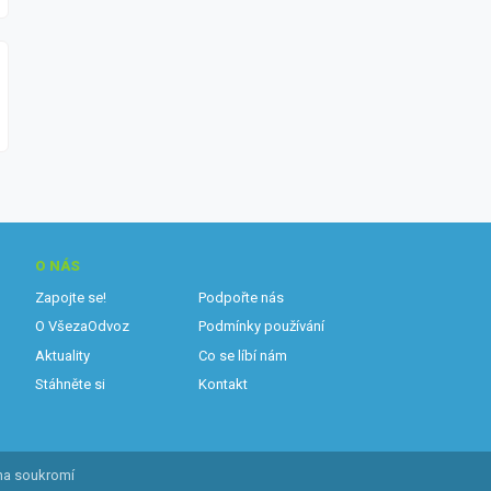
O NÁS
Zapojte se!
Podpořte nás
O VšezaOdvoz
Podmínky používání
Aktuality
Co se líbí nám
Stáhněte si
Kontakt
na soukromí