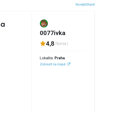
Novější
Starší
na
0077ivka
4,8
/5
(4104 )
Lokalita:
Praha
Zobrazit na mapě