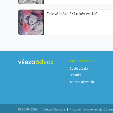
Fialové tričko 3/4 rukáv vel.140
PRO UŽIVATELE
Časté otázky
Diskuze
Aktivita uživatelů
© 2010–2026
|
VšezaOdvoz.cz
|
Používáme cookies viz
Ochra