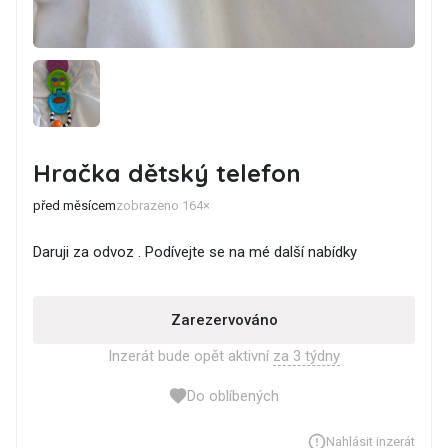
Hračka dětský telefon
před měsícem
zobrazeno 164×
Daruji za odvoz . Podívejte se na mé další nabídky
Zarezervováno
Inzerát bude opět aktivní
za 3 týdny
Do oblíbených
Nahlásit inzerát