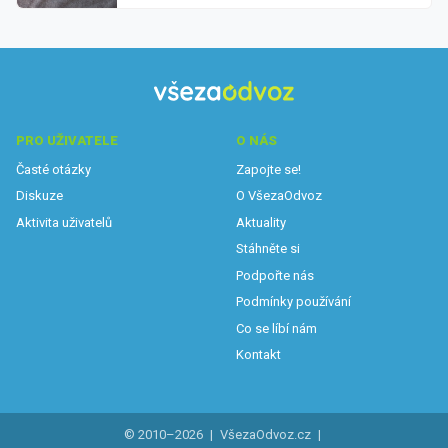
PRO UŽIVATELE
O NÁS
Časté otázky
Zapojte se!
Diskuze
O VšezaOdvoz
Aktivita uživatelů
Aktuality
Stáhněte si
Podpořte nás
Podmínky používání
Co se líbí nám
Kontakt
© 2010–2026
|
VšezaOdvoz.cz
|