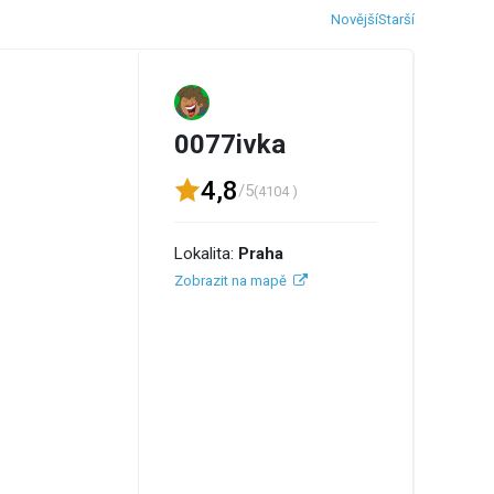
Novější
Starší
0077ivka
4,8
/5
(4104 )
Lokalita:
Praha
Zobrazit na mapě