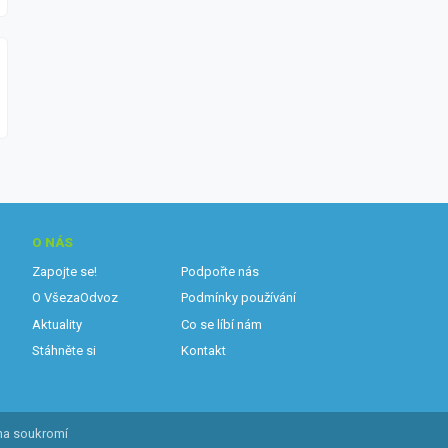
O NÁS
Zapojte se!
Podpořte nás
O VšezaOdvoz
Podmínky používání
Aktuality
Co se líbí nám
Stáhněte si
Kontakt
na soukromí