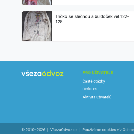
Tričko se slečnou a buldoček vel.122-
128
PRO UŽIVATELE
Časté otázky
Diskuze
Aktivita uživatelů
© 2010–2026
|
VšezaOdvoz.cz
|
Používáme cookies viz
Ochra