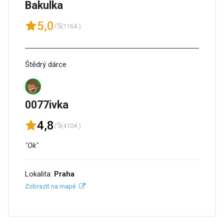
Bakulka
5,0
/5
(1164 )
Štědrý dárce
0077ivka
4,8
/5
(4104 )
"Ok"
Lokalita:
Praha
Zobrazit na mapě