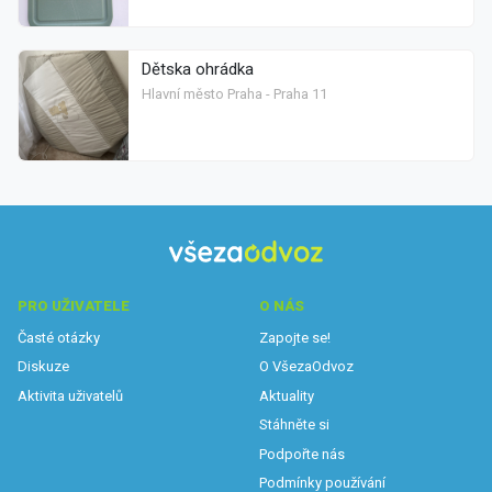
Dětska ohrádka
Hlavní město Praha - Praha 11
PRO UŽIVATELE
O NÁS
Časté otázky
Zapojte se!
Diskuze
O VšezaOdvoz
Aktivita uživatelů
Aktuality
Stáhněte si
Podpořte nás
Podmínky používání