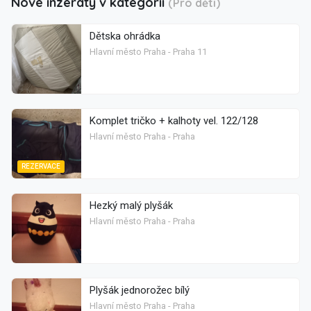
Nové inzeráty v kategorii
(Pro děti)
Dětska ohrádka
Hlavní město Praha - Praha 11
Komplet tričko + kalhoty vel. 122/128
Hlavní město Praha - Praha
REZERVACE
Hezký malý plyšák
Hlavní město Praha - Praha
Plyšák jednorožec bílý
Hlavní město Praha - Praha