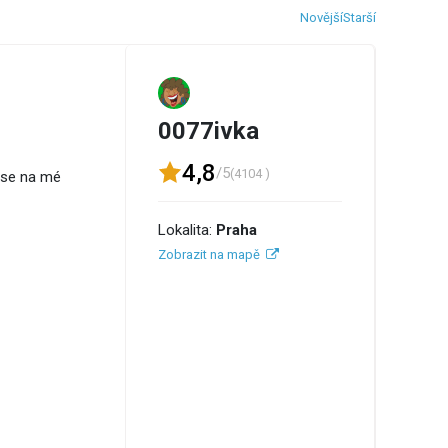
Novější
Starší
0077ivka
4,8
/5
(4104 )
e se na mé
Lokalita:
Praha
Zobrazit na mapě