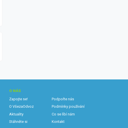
O NÁS
Zapojte se!
Podpořte nás
O VšezaOdvoz
Podmínky používání
Aktuality
Co se líbí nám
Stáhněte si
Kontakt