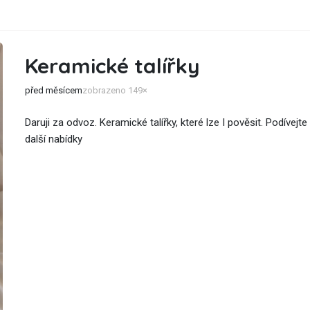
Keramické talířky
před měsícem
zobrazeno 149×
Daruji za odvoz. Keramické talířky, které lze I pověsit. Podívejt
další nabídky