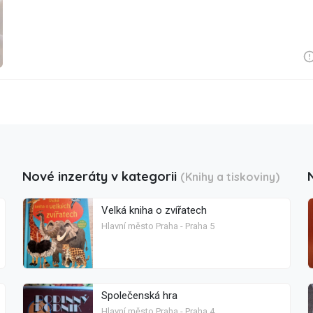
Nové inzeráty v kategorii
(Knihy a tiskoviny)
Velká kniha o zvířatech
Hlavní město Praha - Praha 5
Společenská hra
Hlavní město Praha - Praha 4