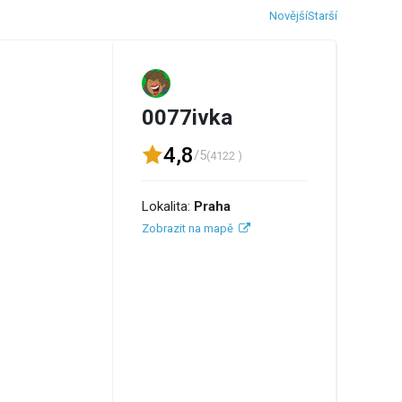
Novější
Starší
0077ivka
4,8
/5
(4122 )
Lokalita:
Praha
Zobrazit na mapě