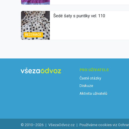
Šedé šaty s puntíky vel. 110
REZERVACE
PRO UŽIVATELE
Časté otázky
Diskuze
Aktivita uživatelů
© 2010–2026
|
VšezaOdvoz.cz
|
Používáme cookies viz
Ochra