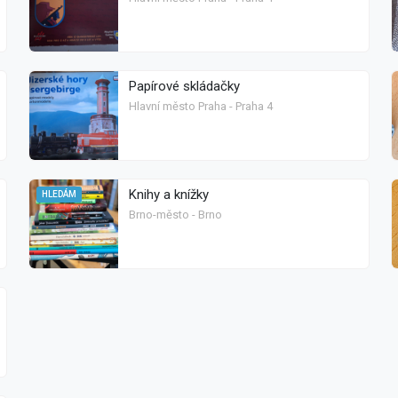
Papírové skládačky
Hlavní město Praha - Praha 4
Knihy a knížky
HLEDÁM
Brno-město - Brno