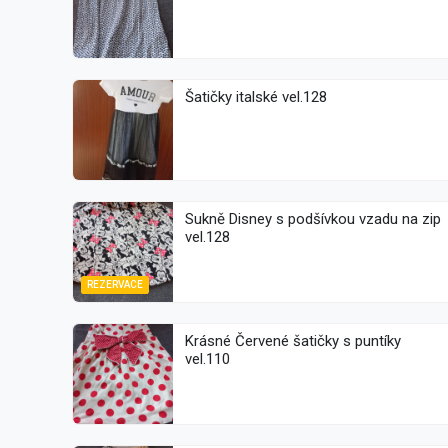
Šatičky italské vel.128
Sukně Disney s podšívkou vzadu na zip
vel.128
REZERVACE
Krásné Červené šatičky s puntíky
vel.110