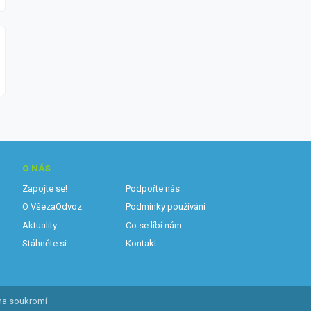
O NÁS
Zapojte se!
Podpořte nás
O VšezaOdvoz
Podmínky používání
Aktuality
Co se líbí nám
Stáhněte si
Kontakt
na soukromí