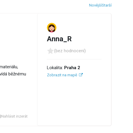
Novější
Starší
Anna_R
(bez hodnocení)
materiálu,
Lokalita:
Praha 2
povídá běžnému
Zobrazit na mapě
Nahlásit inzerát