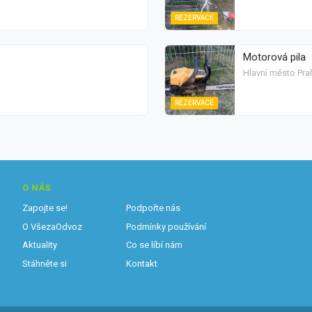
REZERVACE
Motorová pila
Hlavní město Pra
REZERVACE
O NÁS
Zapojte se!
Podpořte nás
O VšezaOdvoz
Podmínky používání
Aktuality
Co se líbí nám
Stáhněte si
Kontakt