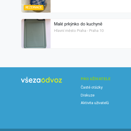
REZERVACE
Malé prkýnko do kuchyně
Hlavní město Praha - Praha 10
PRO UŽIVATELE
Časté otázky
Diskuze
Aktivita uživatelů