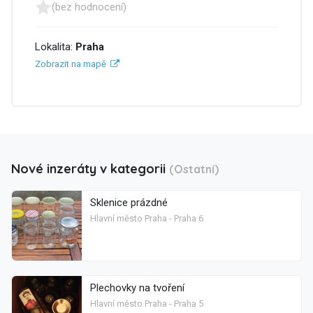
(bez hodnocení)
Lokalita:
Praha
Zobrazit na mapě
Nové inzeráty v kategorii
(Ostatní)
Sklenice prázdné
Hlavní město Praha - Praha 6
Plechovky na tvoření
Hlavní město Praha - Praha 5