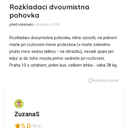
Rozkladaci dvoumistna
pohovka
před měsícem
zobrazeno 310×
Rozkladaci dvoumistna pohovka, nitne vycistit, na jednom
miste pri rozlozeni mirne prolezena (v miste zeleneho
pruhu mezi sedou latkou - na obrazku), nevadi spani jen
kdyz si do toho musta primo sednete pri rozlozeni..
Praha 10 s vytahem, jeden kus, celkem lehka - vaha 38 kg.
Nahlásit inzerát
ZuzanaS
5,0
/5
(10 )