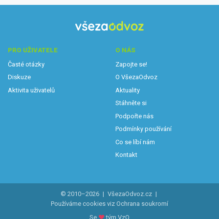
PRO UŽIVATELE
O NÁS
Časté otázky
Zapojte se!
Diskuze
O VšezaOdvoz
Aktivita uživatelů
Aktuality
Stáhněte si
Podpořte nás
Podmínky používání
Co se líbí nám
Kontakt
© 2010–2026
|
VšezaOdvoz.cz
|
Používáme cookies viz
Ochrana soukromí
Se
♥
tým VzO