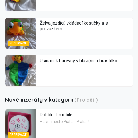
Želva jezdící, vkládací kostičky a s
provázkem
REZERVACE
Usínaček barevný v hlavičce chrastítko
Nové inzeráty v kategorii
(Pro děti)
Dobble T-mobile
Hlavní město Praha - Praha 4
REZERVACE