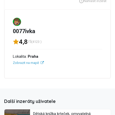
Nahlásit inzerát
0077ivka
4,8
/5
(4123 )
Lokalita:
Praha
Zobrazit na mapě
Další inzeráty uživatele
Dětská knížka krteček, omyvatelná