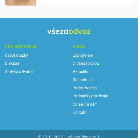
PRO UŽIVATELE
O NÁS
Časté otázky
Zapojte se!
Diskuze
O VšezaOdvoz
Aktivita uživatelů
Aktuality
Stáhněte si
Podpořte nás
Podmínky používání
Co se líbí nám
Kontakt
© 2010–2026
|
VšezaOdvoz.cz
|