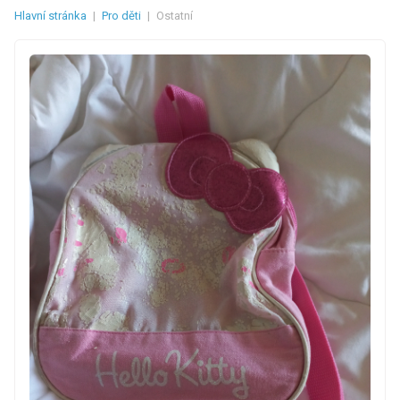
Hlavní stránka
|
Pro děti
|
Ostatní