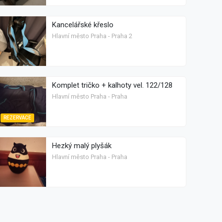
Kancelářské křeslo
Hlavní město Praha - Praha 2
Komplet tričko + kalhoty vel. 122/128
Hlavní město Praha - Praha
REZERVACE
Hezký malý plyšák
Hlavní město Praha - Praha