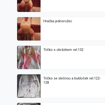
Hračka jednorožec
Tričko s obrázkem vel.152
Tričko se slečnou a buldoček vel.122-
128