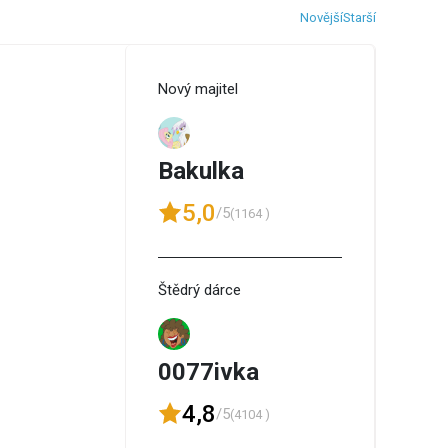
Novější
Starší
Nový majitel
Bakulka
5,0
/5
(1164 )
Štědrý dárce
0077ivka
4,8
/5
(4104 )