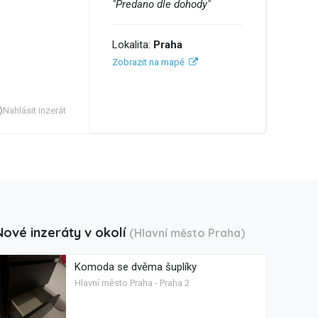
"Predano dle dohody"
Lokalita:
Praha
Zobrazit na mapě
Nahlásit inzerát
Nové inzeráty v okolí
(Hlavní město Praha)
Komoda se dvěma šuplíky
Hlavní město Praha - Praha 2