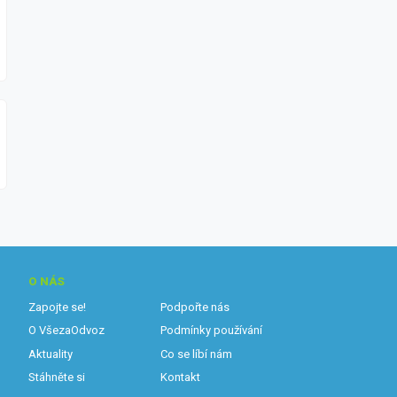
O NÁS
Zapojte se!
Podpořte nás
O VšezaOdvoz
Podmínky používání
Aktuality
Co se líbí nám
Stáhněte si
Kontakt