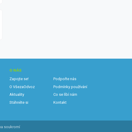
O NÁS
Zapojte se!
Podpořte nás
O VšezaOdvoz
Podmínky používání
Aktuality
Co se líbí nám
Stáhněte si
Kontakt
na soukromí