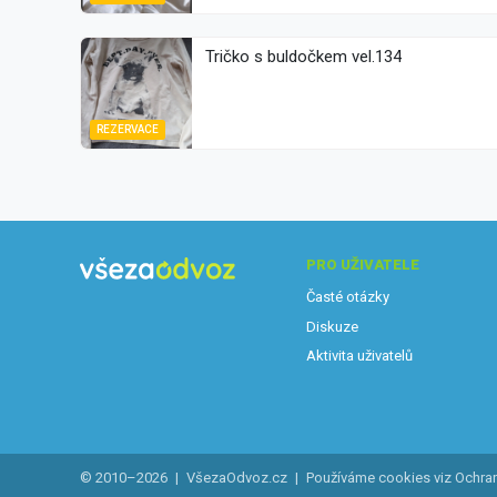
Tričko s buldočkem vel.134
REZERVACE
PRO UŽIVATELE
Časté otázky
Diskuze
Aktivita uživatelů
© 2010–2026
|
VšezaOdvoz.cz
|
Používáme cookies viz
Ochra