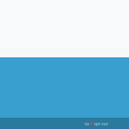
Se
♥
tým VzO