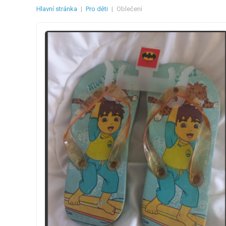
Hlavní stránka
|
Pro děti
|
Oblečení