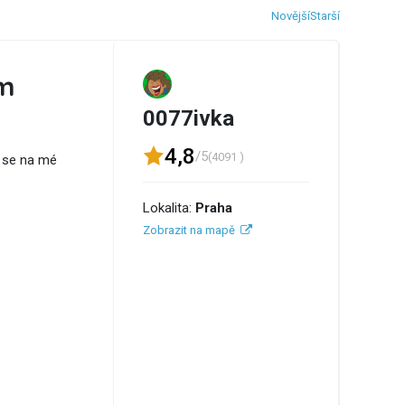
Novější
Starší
cm
0077ivka
4,8
/5
(4091 )
e se na mé
Lokalita:
Praha
Zobrazit na mapě