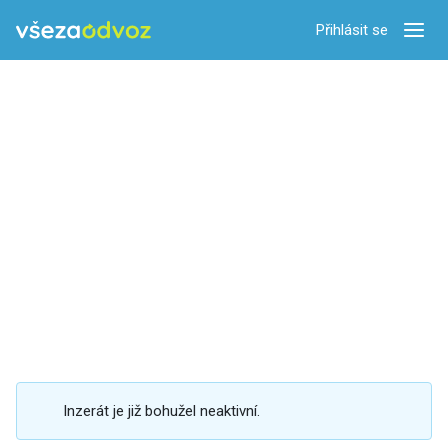
Přihlásit se
Zobra
Inzerát je již bohužel neaktivní.