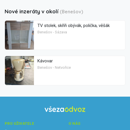
Nové inzeráty v okolí
(Benešov)
TV stolek, skříň obývák, polička, věšák
Benešov - Sázava
Kávovar
Benešov - Netvořice
PRO UŽIVATELE
O NÁS