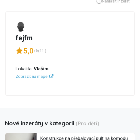
Nahlásit inzerát
fejfm
5,0
/5
(11 )
Lokalita:
Vlašim
Zobrazit na mapě
Nové inzeráty v kategorii
(Pro děti)
Konstrukce na přebalovací pult na komodu