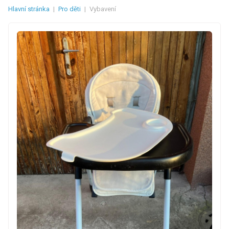
Hlavní stránka
|
Pro děti
|
Vybavení