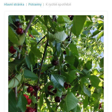
Hlavní stránka
|
Potraviny
|
K rychlé spotřebě