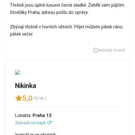
Třešně jsou úplně luxusní černé sladké. Žebřík vám půjčím.
Stodůlky Praha, adresu pošlu do zprávy.
Zbývají třešně v horních větvích. Přijet můžete pátek ráno,
pátek večer
Nahlásit inzerát
Nikinka
5,0
/5
(186 )
Lokalita:
Praha 13
Zobrazit na mapě
Inzerát je ve skupině: