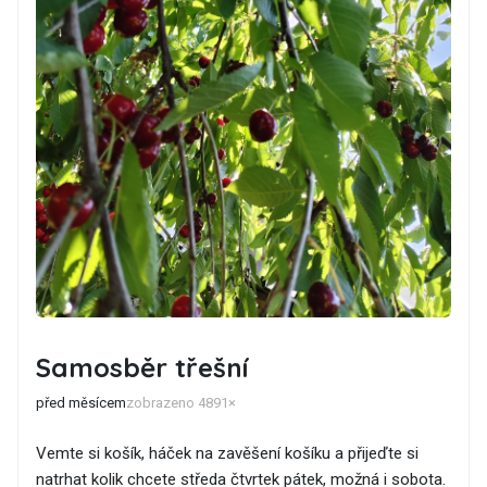
Samosběr třešní
před měsícem
zobrazeno 4891×
Vemte si košík, háček na zavěšení košíku a přijeďte si
natrhat kolik chcete středa čtvrtek pátek, možná i sobota.