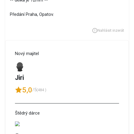
Předání Praha, Opatov.
Nahlásit inzerát
Nový majitel
Jiri
5,0
/5
(484 )
Štědrý dárce