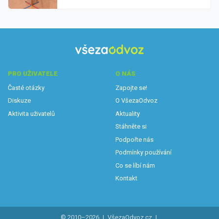
PRO UŽIVATELE
O NÁS
Časté otázky
Zapojte se!
Diskuze
O VšezaOdvoz
Aktivita uživatelů
Aktuality
Stáhněte si
Podpořte nás
Podmínky používání
Co se líbí nám
Kontakt
© 2010–2026
|
VšezaOdvoz.cz
|