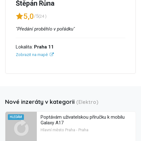
Štěpán Růna
5,0
/5
(24 )
"Předání proběhlo v pořádku"
Lokalita:
Praha 11
Zobrazit na mapě
Nové inzeráty v kategorii
(Elektro)
Poptávám uživatelskou příručku k mobilu
HLEDÁM
Galaxy A17
Hlavní město Praha - Praha