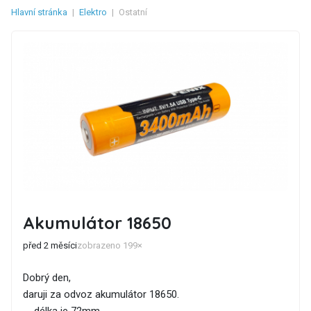
Hlavní stránka
|
Elektro
|
Ostatní
Akumulátor 18650
před 2 měsíci
zobrazeno 199×
Dobrý den,
daruji za odvoz akumulátor 18650.
-- délka je 72mm --