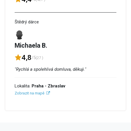
Štědrý dárce
Michaela B.
4,8
/5
(27 )
"Rychlá a spolehlivá domluva, děkuji."
Lokalita:
Praha - Zbraslav
Zobrazit na mapě