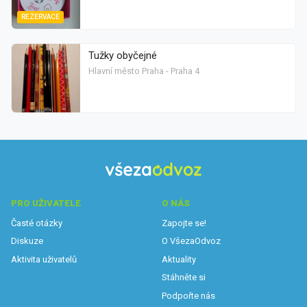
REZERVACE
Tužky obyčejné
Hlavní město Praha - Praha 4
PRO UŽIVATELE
O NÁS
Časté otázky
Zapojte se!
Diskuze
O VšezaOdvoz
Aktivita uživatelů
Aktuality
Stáhněte si
Podpořte nás