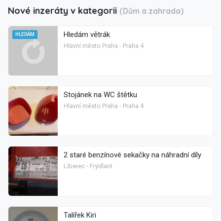
Nové inzeráty v kategorii
(Dům a zahrada)
Hledám větrák
HLEDÁM
Hlavní město Praha - Praha 4
Stojánek na WC štětku
Hlavní město Praha - Praha 4
2 staré benzínové sekačky na náhradní díly
Liberec - Frýdlant
Talířek Kiri