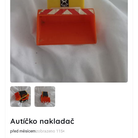
Autíčko nakladač
před měsícem
zobrazeno 115×