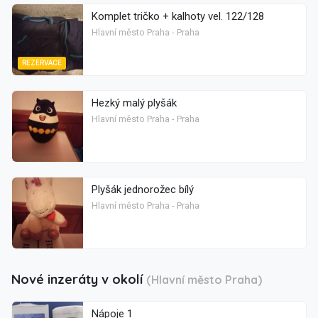
Komplet tričko + kalhoty vel. 122/128
Hlavní město Praha - Praha
REZERVACE
Hezký malý plyšák
Hlavní město Praha - Praha
Plyšák jednorožec bílý
Hlavní město Praha - Praha
Nové inzeráty v okolí
(Hlavní město Praha)
Nápoje 1