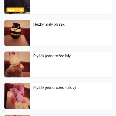
REZERVACE
Hezký malý plyšák
Plyšák jednorožec bílý
Plyšák jednorožec fialový