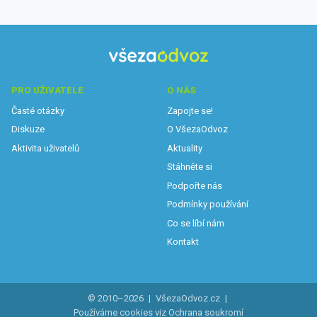
PRO UŽIVATELE
O NÁS
Časté otázky
Zapojte se!
Diskuze
O VšezaOdvoz
Aktivita uživatelů
Aktuality
Stáhněte si
Podpořte nás
Podmínky používání
Co se líbí nám
Kontakt
© 2010–2026
|
VšezaOdvoz.cz
|
Používáme cookies viz
Ochrana soukromí