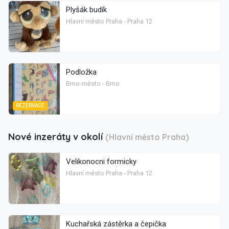
Plyšák budík
Hlavní město Praha - Praha 12
Podložka
Brno-město - Brno
REZERVACE
Nové inzeráty v okolí
(Hlavní město Praha)
Velikonocni formicky
Hlavní město Praha - Praha 12
Kuchařská zástěrka a čepička