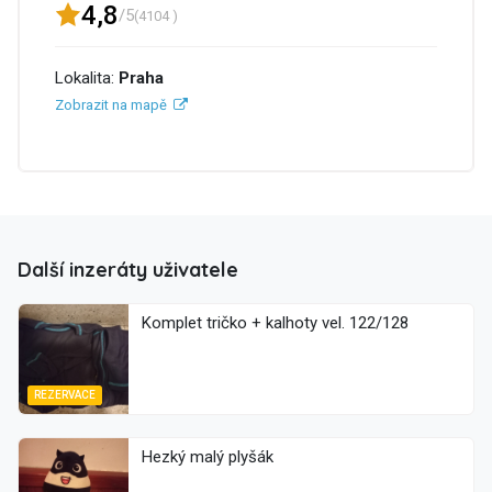
4,8
/5
(4104 )
Lokalita:
Praha
Zobrazit na mapě
Další inzeráty uživatele
Komplet tričko + kalhoty vel. 122/128
REZERVACE
Hezký malý plyšák