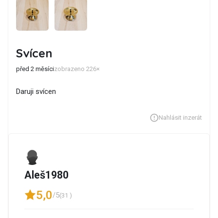
Svícen
před 2 měsíci
zobrazeno 226×
Daruji svícen
Nahlásit inzerát
Aleš1980
5,0
/5
(31 )