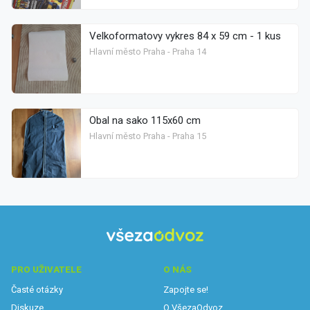
Velkoformatovy vykres 84 x 59 cm - 1 kus
Hlavní město Praha - Praha 14
Obal na sako 115x60 cm
Hlavní město Praha - Praha 15
PRO UŽIVATELE
O NÁS
Časté otázky
Zapojte se!
Diskuze
O VšezaOdvoz